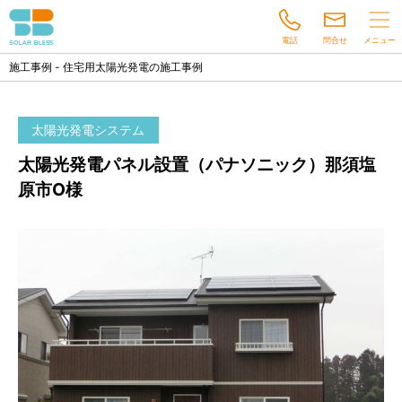
電話
問合せ
メニュー
お知らせ
施工事例 - 住宅用太陽光発電の施工事例
商品紹介
太陽光発電システム
施工事例
太陽光発電パネル設置（パナソニック）那須塩
施工の流れ
原市O様
会社案内
028-666-7200
営業時間●10:00〜18:00
火・水曜定休
お問い合わせ